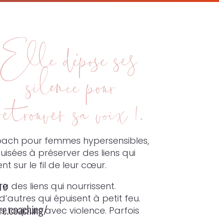
Elle dépose ses
silence pour
retrouver sa voix !.
ach pour femmes hypersensibles,
uisées à préserver des liens qui
rent sur le fil de leur cœur.
re
 y a des liens qui nourrissent.
 d’autres qui épuisent à petit feu.
re.coaching/
s toujours avec violence. Parfois