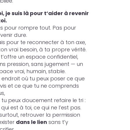
bliée.
i, je suis là pour t’aider à revenir
toi.
s pour rompre tout. Pas pour
venir dure.
is pour te reconnecter à ton axe,
ton vrai besoin, à ta propre vérité.
 t’offre un espace confidentiel,
ns pression, sans jugement — un
pace vrai, humain, stable.
 endroit où tu peux poser ce que
 vis et ce que tu ne comprends
us,
 tu peux doucement refaire le tri :
 qui est à toi, ce qui ne l’est pas.
 surtout, retrouver la permission
exister
dans le lien
sans t’y
rifier.