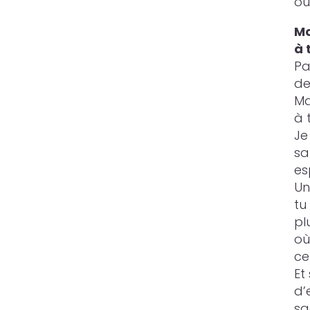
ou
Mo
à 
Pa
de
Ma
à 
Je
sa
es
Un
tu
pl
où
ce
Et
d’
sac