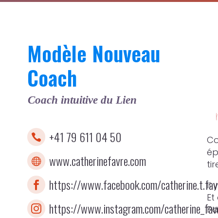
Modèle Nouveau
Coach
Coach intuitive du Lien
+41 79 611 04 50

Co
ép
www.catherinefavre.com

ti
https://www.facebook.com/catherine.t.fav
Il

Et
https://www.instagram.com/catherine_fav

Pa