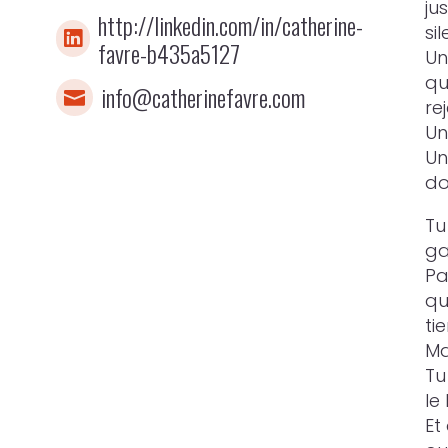
ju
http://linkedin.com/in/catherine-
si

favre-b435a5127
Un
qu
info@catherinefavre.com

rej
Un
Un
do
Tu
ga
Pa
qu
ti
Ma
Tu
le 
Et