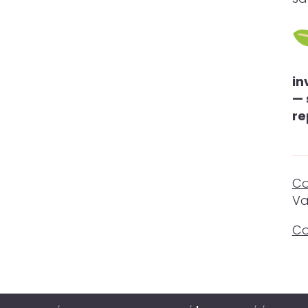
in
— 
re
Co
Va
Co