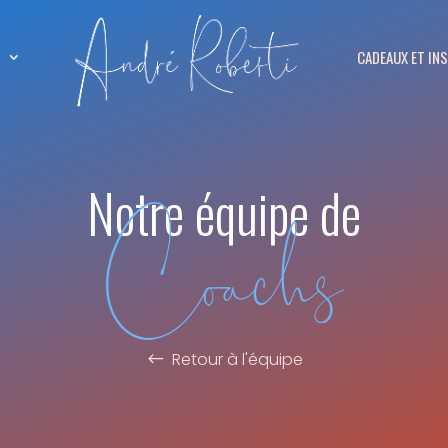
S
CADEAUX ET IN
Coachs
Notre équipe de
Retour à l'équipe
#