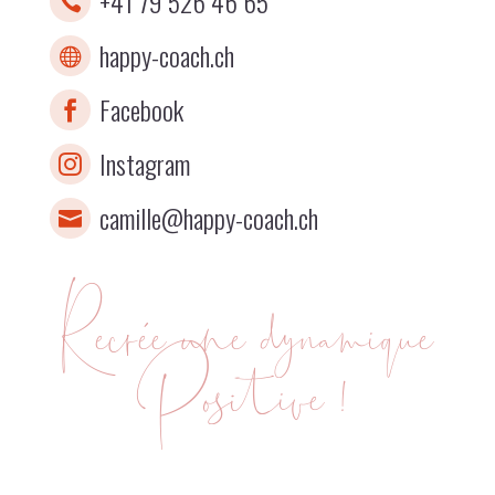
+41 79 526 46 65

happy-coach.ch

Facebook

Instagram

camille@happy-coach.ch

Recrée une dynamique
Positive !