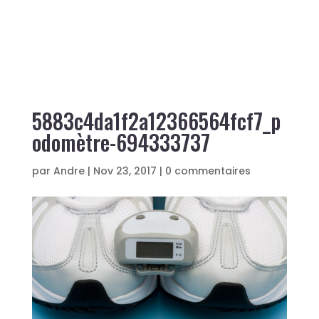
5883c4da1f2a12366564fcf7_p
odomètre-694333737
par
Andre
|
Nov 23, 2017
|
0 commentaires